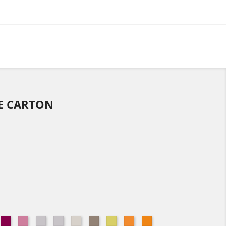
LE CARTON
eu
Bois
Fleur
Gris
Gris
Gris
Houblon
Lotus
Mandarine
Mangue