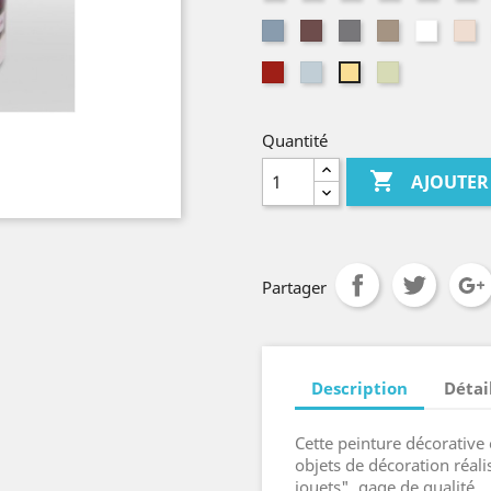
craie
betchdorf
kelsch
lagon
pé
Métalisé
Nature
Nature
Nature
Nature
Na
alu
brun
gris
ombre
blanc
li
Rouge
Thé
Vert
Vanille
kelsch
vert
nude
Quantité

AJOUTER
Partager
Description
Détai
Cette peinture décorative
objets de décoration réali
jouets", gage de qualité.