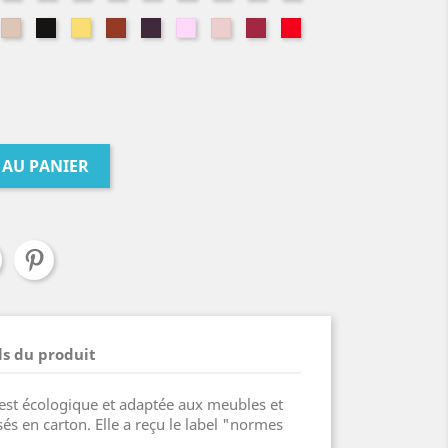
trole
de
de
batik
éléphant
soie
ture
Nature
Noir
Pamplemousse
Paprika
Prune
Rose
Rose
Rouge
Rouge
rose
cerisier
pure
n
sable
graphique
Kokeshi
minéral
poudrée
cerise
corail
 AU PANIER
ls du produit
 est écologique et adaptée aux meubles et
sés en carton. Elle a reçu le label "normes