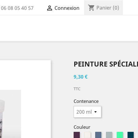
shopping_cart

Panier
(0)
:
06 08 05 40 57
Connexion
PEINTURE SPÉCIA
9,30 €
TTC
Contenance
Couleur
Aubergine
Blanc
Bleu
Bleu
Bleu
Bl