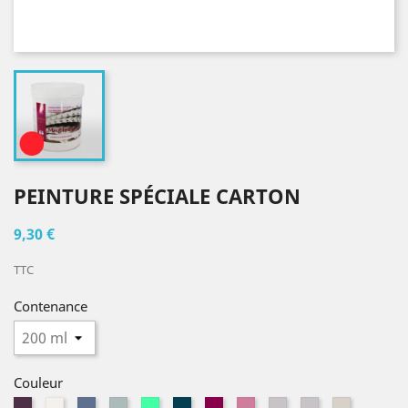
PEINTURE SPÉCIALE CARTON
9,30 €
TTC
Contenance
Couleur
Aubergine
Blanc
Bleu
Bleu
Bleu
Bleu
Bois
Fleur
Gris
Gris
Gris