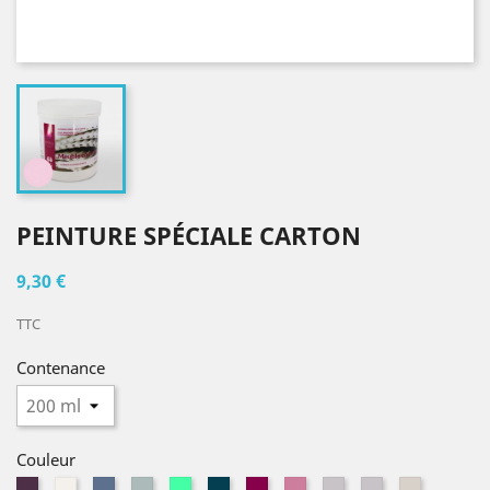
PEINTURE SPÉCIALE CARTON
9,30 €
TTC
Contenance
Couleur
Aubergine
Blanc
Bleu
Bleu
Bleu
Bleu
Bois
Fleur
Gris
Gris
Gris