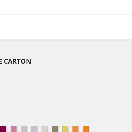
LE CARTON
Bois
Fleur
Gris
Gris
Gris
Houblon
Lotus
Mandarine
Mangue
eu