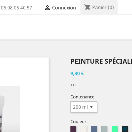
shopping_cart

Panier
(0)
:
06 08 05 40 57
Connexion
PEINTURE SPÉCIA
9,30 €
TTC
Contenance
Couleur
Aubergine
Blanc
Bleu
Bleu
Bleu
Bl