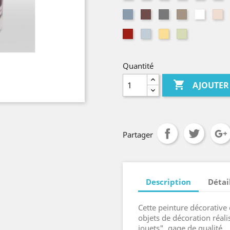
craie
betchdorf
kelsch
lagon
pé
Métalisé
Nature
Nature
Nature
Nature
Na
alu
brun
gris
ombre
blanc
li
Rouge
Thé
Vanille
Vert
kelsch
vert
nude
Quantité

AJOUTER
Partager
Description
Détai
Cette peinture décorative
objets de décoration réali
jouets", gage de qualité.