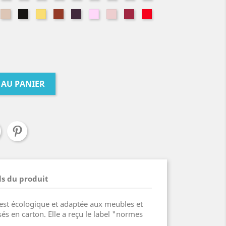
de
de
batik
éléphant
soie
trole
ture
Nature
Noir
Pamplemousse
Paprika
Prune
Rose
Rose
Rouge
Rouge
rose
cerisier
pure
n
sable
graphique
Kokeshi
minéral
poudrée
cerise
corail
 AU PANIER
ls du produit
 est écologique et adaptée aux meubles et
sés en carton. Elle a reçu le label "normes