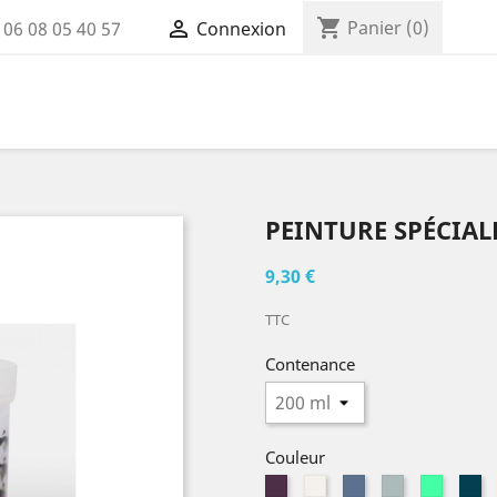
shopping_cart

Panier
(0)
:
06 08 05 40 57
Connexion
PEINTURE SPÉCIA
9,30 €
TTC
Contenance
Couleur
Aubergine
Blanc
Bleu
Bleu
Bleu
Bl