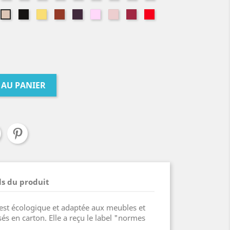
trole
de
de
batik
éléphant
soie
ture
Noir
Pamplemousse
Paprika
Prune
Rose
Rose
Rouge
Rouge
Nature
rose
cerisier
pure
n
graphique
Kokeshi
minéral
poudrée
cerise
corail
sable
 AU PANIER
ls du produit
 est écologique et adaptée aux meubles et
sés en carton. Elle a reçu le label "normes