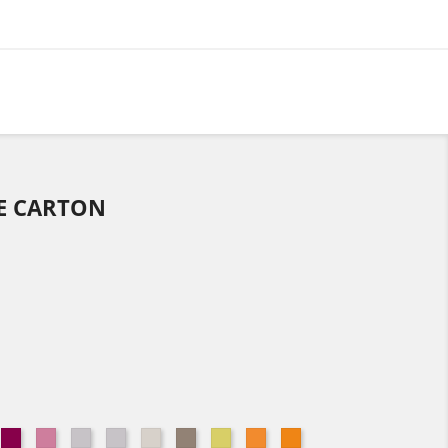
LE CARTON
eu
Bois
Fleur
Gris
Gris
Gris
Houblon
Lotus
Mandarine
Mangue