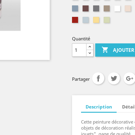
craie
betchdorf
kelsch
lagon
pé
Métalisé
Nature
Nature
Nature
Nature
Na
alu
brun
gris
ombre
blanc
li
Rouge
Thé
Vanille
Vert
kelsch
vert
nude
Quantité

AJOUTER
Partager
Description
Détai
Cette peinture décorative
objets de décoration réali
jouets", gage de qualité.