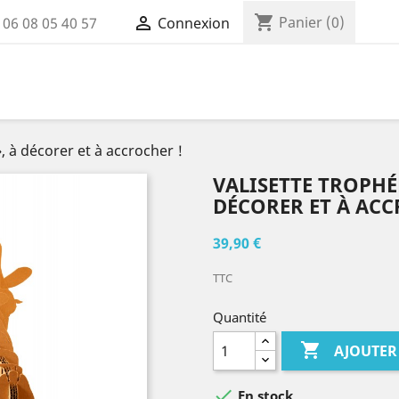
shopping_cart

Panier
(0)
:
06 08 05 40 57
Connexion
», à décorer et à accrocher !
VALISETTE TROPHÉE
DÉCORER ET À ACC
39,90 €
TTC
Quantité

AJOUTER

En stock