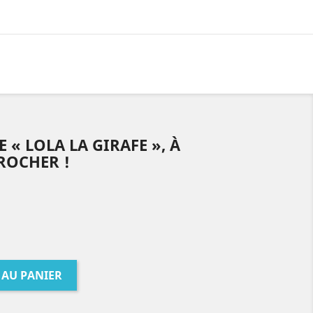
 « LOLA LA GIRAFE », À
ROCHER !
 AU PANIER